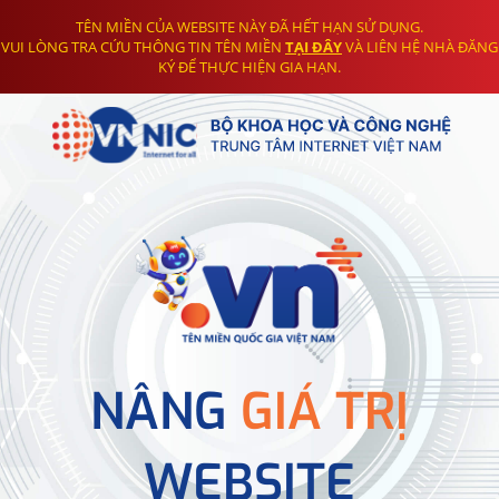
TÊN MIỀN CỦA WEBSITE NÀY ĐÃ HẾT HẠN SỬ DỤNG.
VUI LÒNG TRA CỨU THÔNG TIN TÊN MIỀN
TẠI ĐÂY
VÀ LIÊN HỆ NHÀ ĐĂNG
KÝ ĐỂ THỰC HIỆN GIA HẠN.
NÂNG
GIÁ TRỊ
WEBSITE