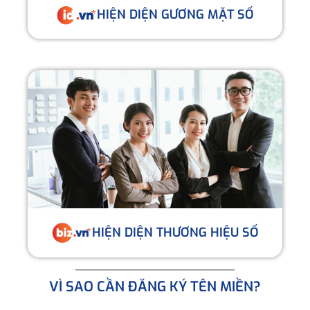
HIỆN DIỆN GƯƠNG MẶT SỐ
HIỆN DIỆN THƯƠNG HIỆU SỐ
VÌ SAO CẦN ĐĂNG KÝ TÊN MIỀN?