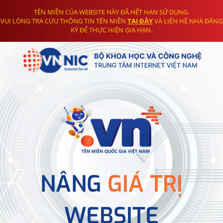
TÊN MIỀN CỦA WEBSITE NÀY ĐÃ HẾT HẠN SỬ DỤNG.
VUI LÒNG TRA CỨU THÔNG TIN TÊN MIỀN
TẠI ĐÂY
VÀ LIÊN HỆ NHÀ ĐĂNG
KÝ ĐỂ THỰC HIỆN GIA HẠN.
NÂNG
GIÁ TRỊ
WEBSITE