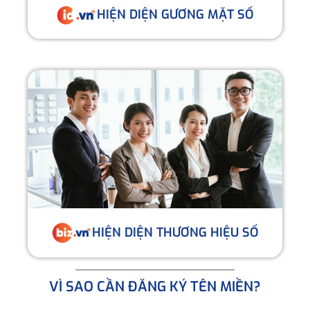
HIỆN DIỆN GƯƠNG MẶT SỐ
HIỆN DIỆN THƯƠNG HIỆU SỐ
VÌ SAO CẦN ĐĂNG KÝ TÊN MIỀN?