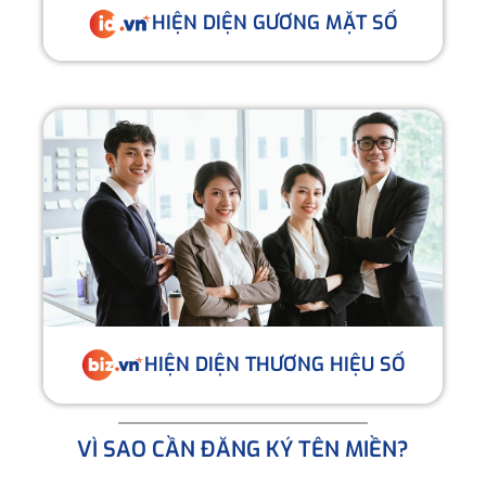
HIỆN DIỆN GƯƠNG MẶT SỐ
HIỆN DIỆN THƯƠNG HIỆU SỐ
VÌ SAO CẦN ĐĂNG KÝ TÊN MIỀN?