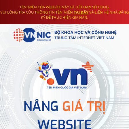
TÊN MIỀN CỦA WEBSITE NÀY ĐÃ HẾT HẠN SỬ DỤNG.
VUI LÒNG TRA CỨU THÔNG TIN TÊN MIỀN
TẠI ĐÂY
VÀ LIÊN HỆ NHÀ ĐĂNG
KÝ ĐỂ THỰC HIỆN GIA HẠN.
NÂNG
GIÁ TRỊ
WEBSITE