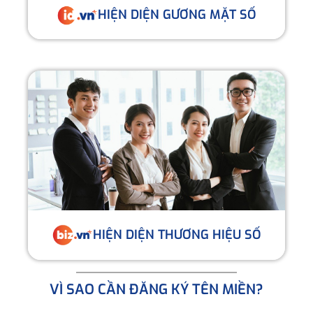
HIỆN DIỆN GƯƠNG MẶT SỐ
HIỆN DIỆN THƯƠNG HIỆU SỐ
VÌ SAO CẦN ĐĂNG KÝ TÊN MIỀN?