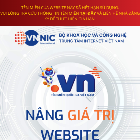
TÊN MIỀN CỦA WEBSITE NÀY ĐÃ HẾT HẠN SỬ DỤNG.
VUI LÒNG TRA CỨU THÔNG TIN TÊN MIỀN
TẠI ĐÂY
VÀ LIÊN HỆ NHÀ ĐĂNG
KÝ ĐỂ THỰC HIỆN GIA HẠN.
NÂNG
GIÁ TRỊ
WEBSITE