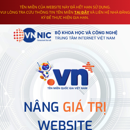
TÊN MIỀN CỦA WEBSITE NÀY ĐÃ HẾT HẠN SỬ DỤNG.
VUI LÒNG TRA CỨU THÔNG TIN TÊN MIỀN
TẠI ĐÂY
VÀ LIÊN HỆ NHÀ ĐĂNG
KÝ ĐỂ THỰC HIỆN GIA HẠN.
NÂNG
GIÁ TRỊ
WEBSITE