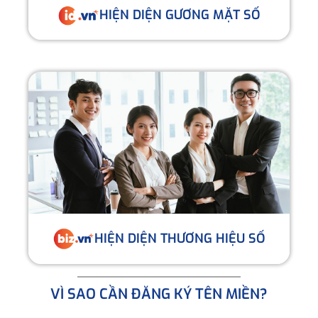
HIỆN DIỆN GƯƠNG MẶT SỐ
HIỆN DIỆN THƯƠNG HIỆU SỐ
VÌ SAO CẦN ĐĂNG KÝ TÊN MIỀN?