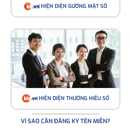
HIỆN DIỆN GƯƠNG MẶT SỐ
HIỆN DIỆN THƯƠNG HIỆU SỐ
VÌ SAO CẦN ĐĂNG KÝ TÊN MIỀN?