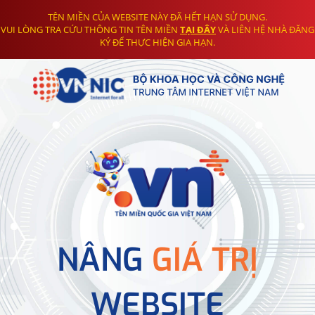
TÊN MIỀN CỦA WEBSITE NÀY ĐÃ HẾT HẠN SỬ DỤNG.
VUI LÒNG TRA CỨU THÔNG TIN TÊN MIỀN
TẠI ĐÂY
VÀ LIÊN HỆ NHÀ ĐĂNG
KÝ ĐỂ THỰC HIỆN GIA HẠN.
NÂNG
GIÁ TRỊ
WEBSITE