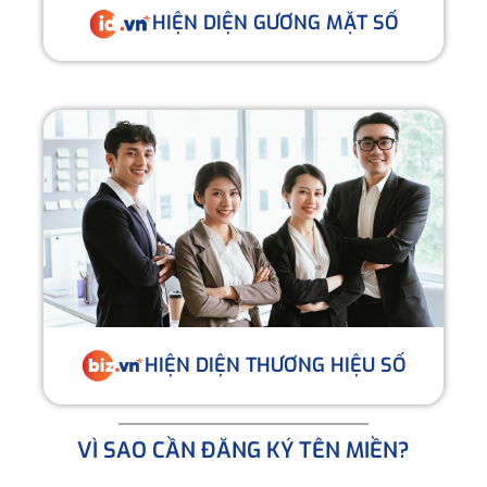
HIỆN DIỆN GƯƠNG MẶT SỐ
HIỆN DIỆN THƯƠNG HIỆU SỐ
VÌ SAO CẦN ĐĂNG KÝ TÊN MIỀN?