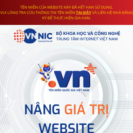
TÊN MIỀN CỦA WEBSITE NÀY ĐÃ HẾT HẠN SỬ DỤNG.
VUI LÒNG TRA CỨU THÔNG TIN TÊN MIỀN
TẠI ĐÂY
VÀ LIÊN HỆ NHÀ ĐĂNG
KÝ ĐỂ THỰC HIỆN GIA HẠN.
NÂNG
GIÁ TRỊ
WEBSITE