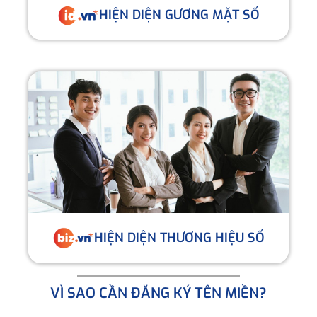
HIỆN DIỆN GƯƠNG MẶT SỐ
HIỆN DIỆN THƯƠNG HIỆU SỐ
VÌ SAO CẦN ĐĂNG KÝ TÊN MIỀN?