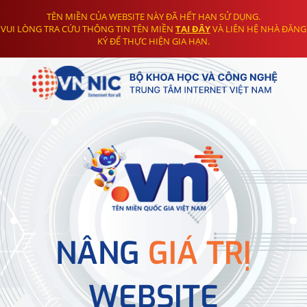
TÊN MIỀN CỦA WEBSITE NÀY ĐÃ HẾT HẠN SỬ DỤNG.
VUI LÒNG TRA CỨU THÔNG TIN TÊN MIỀN
TẠI ĐÂY
VÀ LIÊN HỆ NHÀ ĐĂNG
KÝ ĐỂ THỰC HIỆN GIA HẠN.
NÂNG
GIÁ TRỊ
WEBSITE